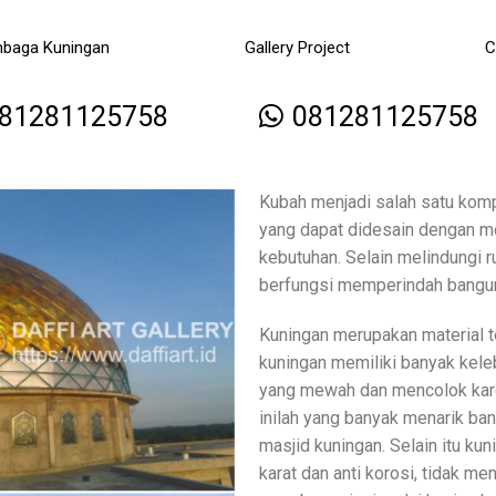
mbaga Kuningan
Gallery Project
C
81281125758
081281125758
Kubah menjadi salah satu komp
yang dapat didesain dengan mo
kebutuhan. Selain melindungi r
berfungsi memperindah bangunan
Kuningan merupakan material 
kuningan memiliki banyak keleb
yang mewah dan mencolok kar
inilah yang banyak menarik b
masjid kuningan. Selain itu kuni
karat dan anti korosi, tidak me