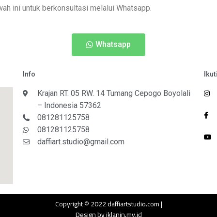
ah ini untuk berkonsultasi melalui Whatsapp.
Whatsapp
Info
Ikut
Krajan RT. 05 RW. 14 Tumang Cepogo Boyolali
– Indonesia 57362
081281125758
081281125758
daffiart.studio@gmail.com
Copyright © 2022
daffiartstudio.com
|
Design by
iklanin.my.id