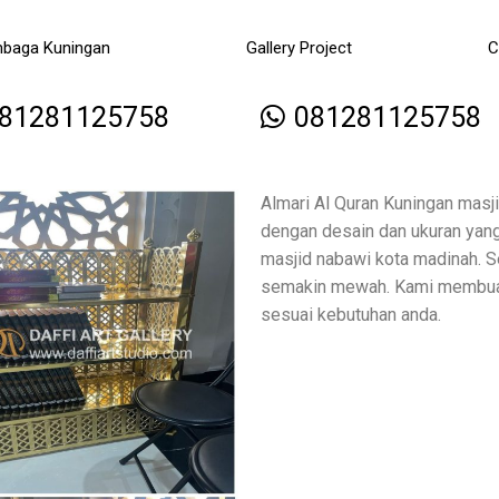
mbaga Kuningan
Gallery Project
C
81281125758
081281125758
Almari Al Quran Kuningan masj
dengan desain dan ukuran yang
masjid nabawi kota madinah. S
semakin mewah. Kami membuat
sesuai kebutuhan anda.